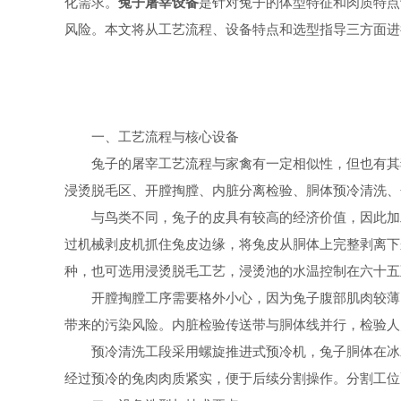
化需求。
兔子屠宰设备
是针对兔子的体型特征和肉质特点
风险。本文将从工艺流程、设备特点和选型指导三方面进
一、工艺流程与核心设备
兔子的屠宰工艺流程与家禽有一定相似性，但也有其独
浸烫脱毛区、开膛掏膛、内脏分离检验、胴体预冷清洗、
与鸟类不同，兔子的皮具有较高的经济价值，因此加工
过机械剥皮机抓住兔皮边缘，将兔皮从胴体上完整剥离下
种，也可选用浸烫脱毛工艺，浸烫池的水温控制在六十五
开膛掏膛工序需要格外小心，因为兔子腹部肌肉较薄，
带来的污染风险。内脏检验传送带与胴体线并行，检验人
预冷清洗工段采用螺旋推进式预冷机，兔子胴体在冰水
经过预冷的兔肉肉质紧实，便于后续分割操作。分割工位