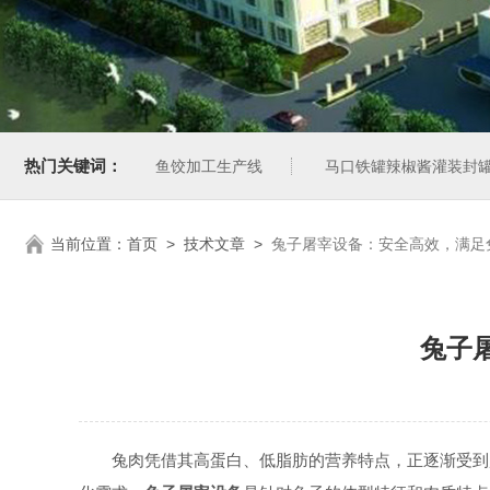
热门关键词：
鱼饺加工生产线
马口铁罐辣椒酱灌装封
当前位置：
首页
>
技术文章
>
兔子屠宰设备：安全高效，满足
兔子
兔肉凭借其高蛋白、低脂肪的营养特点，正逐渐受到越