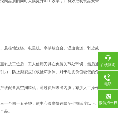
证兔肉品质的同时大幅提升加工效率，并有效控制食品安全
、悬挂输送链、电晕机、宰杀放血台、沥血轨道、剥皮或
至剥皮工位后，工人使用刀具在兔腿关节处环切，然后通
在线咨询
牵引力，防止撕裂皮张或扯坏胴体。对于毛皮价值较低的兔
电话
产线配备真空掏膛机，通过负压吸出内脏，减少人工操作
微信扫一扫
三十至四十五分钟，使中心温度快速降至七摄氏度以下。
化产品。