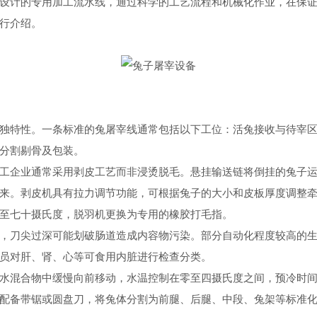
设计的专用加工流水线，通过科学的工艺流程和机械化作业，在保
行介绍。
特性。一条标准的兔屠宰线通常包括以下工位：活兔接收与待宰区
分割剔骨及包装。
企业通常采用剥皮工艺而非浸烫脱毛。悬挂输送链将倒挂的兔子运
来。剥皮机具有拉力调节功能，可根据兔子的大小和皮板厚度调整
至七十摄氏度，脱羽机更换为专用的橡胶打毛指。
刀尖过深可能划破肠道造成内容物污染。部分自动化程度较高的生
员对肝、肾、心等可食用内脏进行检查分类。
混合物中缓慢向前移动，水温控制在零至四摄氏度之间，预冷时间
配备带锯或圆盘刀，将兔体分割为前腿、后腿、中段、兔架等标准