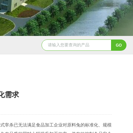
北海翅肉羹条机 肉丸机
冻肉预处理联机
化需求
式宰杀已无法满足食品加工企业对原料兔的标准化、规模