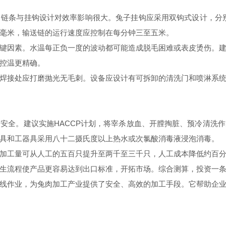
条与挂钩设计对效率影响很大。兔子挂钩应采用双钩式设计，分别钩
毫米，输送链的运行速度应控制在每分钟三至五米。
因素。水温每正负一度的波动都可能造成脱毛困难或表皮烫伤。建
控温更精确。
接处应打磨抛光无毛刺。设备应设计有可拆卸的清洗门和喷淋系统
全。建议实施HACCP计划，将宰杀放血、开膛掏脏、预冷清洗作
具和工器具采用八十二摄氏度以上热水或次氯酸消毒液浸泡消毒。
工量可从人工的五百只提升至两千至三千只，人工成本降低约百分
生流程使产品更容易达到出口标准，开拓市场。综合测算，投资一
作业，为兔肉加工产业提供了安全、高效的加工手段。它帮助企业