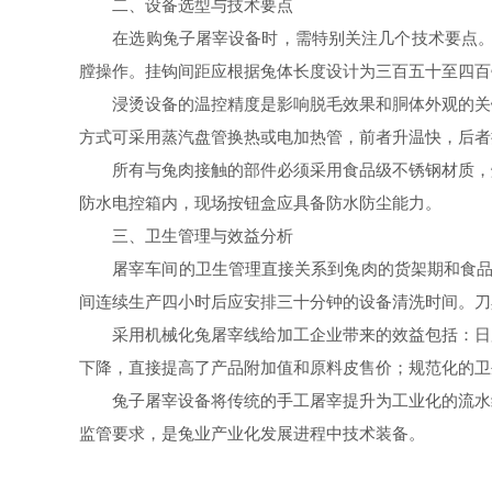
二、设备选型与技术要点
在选购兔子屠宰设备时，需特别关注几个技术要点。链
膛操作。挂钩间距应根据兔体长度设计为三百五十至四百
浸烫设备的温控精度是影响脱毛效果和胴体外观的关键
方式可采用蒸汽盘管换热或电加热管，前者升温快，后者
所有与兔肉接触的部件必须采用食品级不锈钢材质，焊
防水电控箱内，现场按钮盒应具备防水防尘能力。
三、卫生管理与效益分析
屠宰车间的卫生管理直接关系到兔肉的货架期和食品安
间连续生产四小时后应安排三十分钟的设备清洗时间。刀
采用机械化兔屠宰线给加工企业带来的效益包括：日加
下降，直接提高了产品附加值和原料皮售价；规范化的卫
兔子屠宰设备将传统的手工屠宰提升为工业化的流水线
监管要求，是兔业产业化发展进程中技术装备。