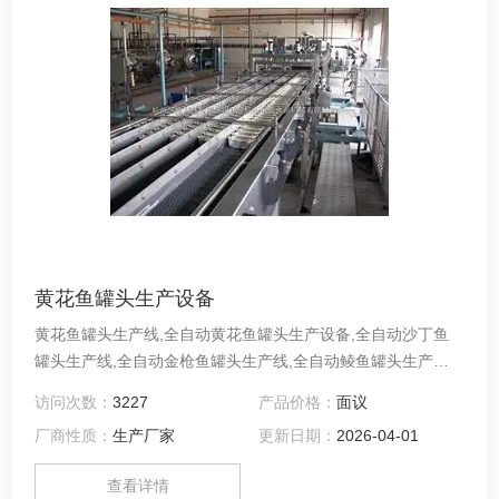
黄花鱼罐头生产设备
黄花鱼罐头生产线,全自动黄花鱼罐头生产设备,全自动沙丁鱼
罐头生产线,全自动金枪鱼罐头生产线,全自动鲮鱼罐头生产加
工设备,全自动鲭鱼罐头生产线,全自动带鱼罐头生产线,全自动
访问次数：
3227
产品价格：
面议
宠物海鲜罐头生产线成套设备原料→解冻→输送→去内脏→清
厂商性质：
生产厂家
更新日期：
2026-04-01
洗→输送→蒸煮→冷却→去头去尾去骨→去红肉输送→装盘→
装罐→称重修正→加汁→真空封罐机→洗罐机→装笼→杀菌→
查看详情
卸笼→检测→贴标→喷码→装箱→入库