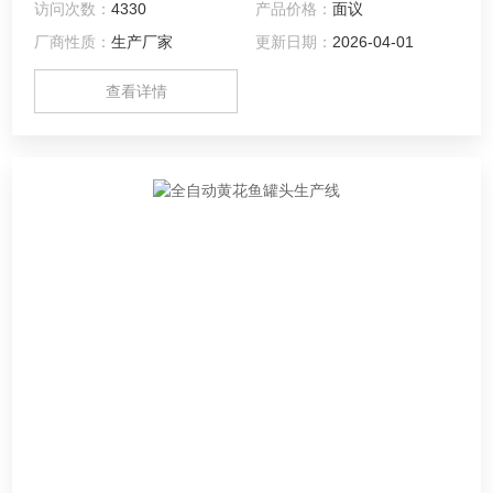
访问次数：
4330
产品价格：
面议
鱼罐头生产加工设备提供整套金枪鱼罐头、黄花鱼罐头、带鱼
厂商性质：
生产厂家
更新日期：
2026-04-01
罐头、鲮鱼罐头等鱼罐头生产线。从原料处理、洗罐、装罐、
装卸笼、杀菌和包装整套生产线，同时可以为您提供整厂规划
查看详情
设计。