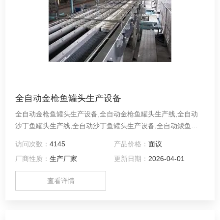
全自动金枪鱼罐头生产设备
全自动金枪鱼罐头生产设备,全自动金枪鱼罐头生产线,全自动
沙丁鱼罐头生产线,全自动沙丁鱼罐头生产设备,全自动鲮鱼罐
头生产加工设备,全自动鲭鱼罐头生产线,全自动水产罐头生产
访问次数：
4145
产品价格：
面议
线,全自动海产品罐头生产线成套设备原料→解冻→输送→去内
厂商性质：
生产厂家
更新日期：
2026-04-01
脏→清洗→输送→蒸煮→冷却→去头去尾去骨→去红肉输送→
装盘→装罐→称重修正→加汁→真空封罐机→洗罐机→装笼→
查看详情
杀菌→卸笼→检测→贴标→喷码→装箱→入库