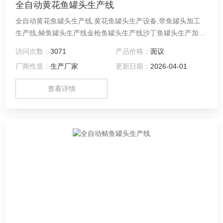
全自动黄花鱼罐头生产线
全自动黄花鱼罐头生产线,黄花鱼罐头生产设备,带鱼罐头加工
生产线,鲮鱼罐头生产线金枪鱼罐头生产线沙丁鱼罐头生产加工
设备 我公司提供整套金枪鱼罐头、黄花鱼罐头、带鱼罐头、鲮
访问次数：
3071
产品价格：
面议
鱼罐头等鱼罐头生产线。从原料处理、洗罐、装罐、装卸笼、
厂商性质：
生产厂家
更新日期：
2026-04-01
杀菌和包装整套生产线，同时可以为您提供整厂规划设计。
查看详情