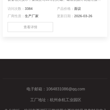
成，其生产能力为400罐/分。罐装和封罐为整体设计，罐装系
访问次数：
3384
产品价格：
面议
统动力由封罐系统提供，以保证二者的同步和协调。采用进口
厂商性质：
生产厂家
更新日期：
2026-03-26
变频器调节生产速度，用气动阀及螺旋器控制自动下盖，并可
配备远程电脑控制系统，以保证对客户的全面。为提高罐内真
查看详情
空度，可按客户要求配上蒸汽喷射装置。
电子邮箱：
1064831086@qq.com
工厂地址：杭州余杭工业园区