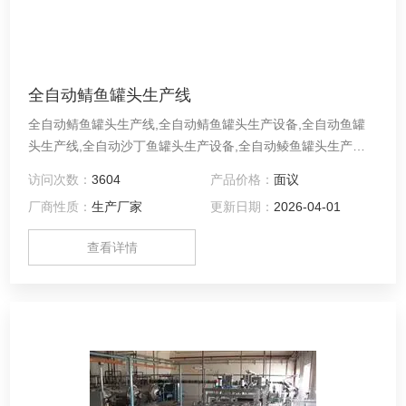
全自动鲭鱼罐头生产线
全自动鲭鱼罐头生产线,全自动鲭鱼罐头生产设备,全自动鱼罐
头生产线,全自动沙丁鱼罐头生产设备,全自动鲮鱼罐头生产加
工设备,全自动鲭鱼罐头生产流水线,全自动水产罐头生产线,全
访问次数：
3604
产品价格：
面议
自动金枪鱼罐头生产线成套设备原料→解冻→输送→去内脏→
厂商性质：
生产厂家
更新日期：
2026-04-01
清洗→输送→蒸煮→冷却→去头去尾去骨→去红肉输送→装盘
→装罐→称重修正→加汁→真空封罐机→洗罐机→装笼→杀菌
查看详情
→卸笼→检测→贴标→喷码→装箱→入库