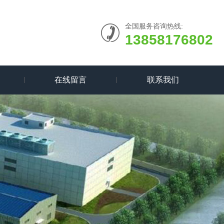
全国服务咨询热线:
13858176802
在线留言
联系我们