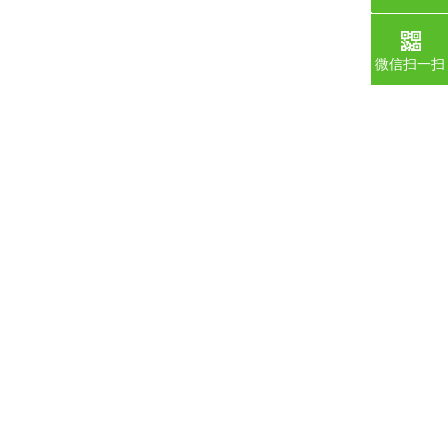
0571-1
微信扫一扫