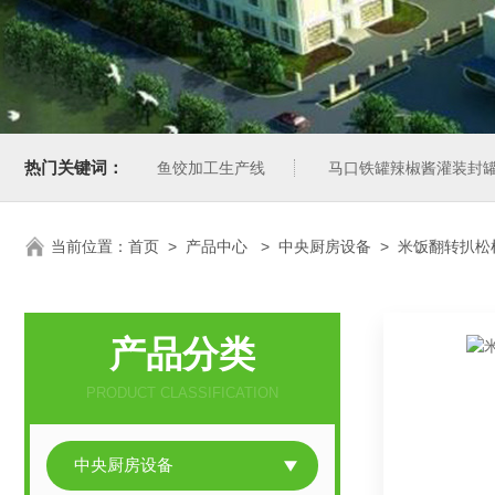
热门关键词：
鱼饺加工生产线
马口铁罐辣椒酱灌装封
当前位置：
首页
>
产品中心
>
中央厨房设备
>
米饭翻转扒松
产品分类
PRODUCT CLASSIFICATION
中央厨房设备