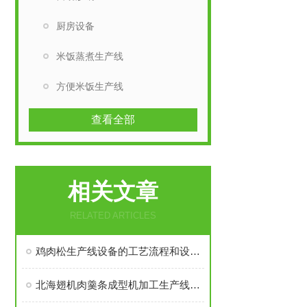
厨房设备
米饭蒸煮生产线
方便米饭生产线
查看全部
相关文章
RELATED ARTICLES
鸡肉松生产线设备的工艺流程和设备组成构造
北海翅机肉羹条成型机加工生产线设备特点和技术参数概述