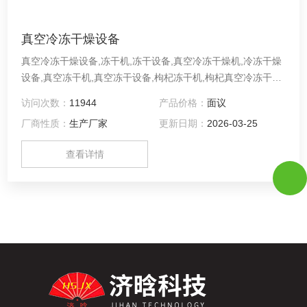
真空冷冻干燥设备
真空冷冻干燥设备,冻干机,冻干设备,真空冷冻干燥机,冷冻干燥
设备,真空冻干机,真空冻干设备,枸杞冻干机,枸杞真空冷冻干燥
机设备,FD紫枸杞冻干生产线是一能抽真空和加热的密闭器，
访问次数：
11944
产品价格：
面议
物料的升华干燥过程是在干燥室内完成的，物料是放在干燥室
厂商性质：
生产厂家
更新日期：
2026-03-25
内搁板上的不锈钢托盘内的，按每平方托盘面积8~12公斤的比
例装料，每一层搁板上都有一个可供测量物料温度的探头，用
查看详情
以监测整个冻干过程中的物料温度。门采用橡胶密封条，应注
意关