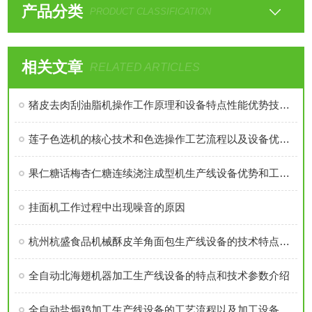
产品分类
PRODUCT CLASSIFICATION
相关文章
RELATED ARTICLES
猪皮去肉刮油脂机操作工作原理和设备特点性能优势技术参数介绍
莲子色选机的核心技术和色选操作工艺流程以及设备优势介绍
果仁糖话梅杏仁糖连续浇注成型机生产线设备优势和工艺流程介绍
挂面机工作过程中出现噪音的原因
杭州杭盛食品机械酥皮羊角面包生产线设备的技术特点和工艺流程介绍
全自动北海翅机器加工生产线设备的特点和技术参数介绍
全自动盐焗鸡加工生产线设备的工艺流程以及加工设备的特点介绍