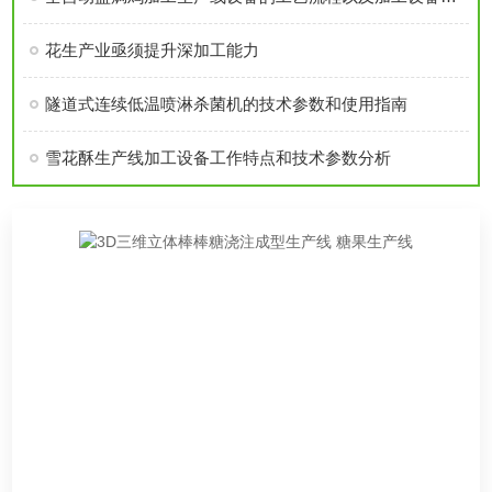
花生产业亟须提升深加工能力
隧道式连续低温喷淋杀菌机的技术参数和使用指南
雪花酥生产线加工设备工作特点和技术参数分析