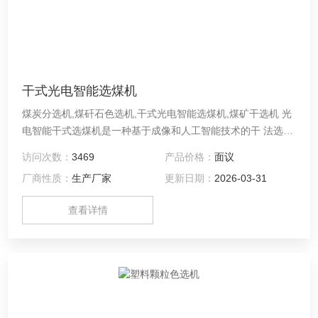
干式光电智能选煤机
煤炭分选机,煤矸石色选机,干式光电智能选煤机,煤矿干选机 光
电智能干式选煤机是一种基于成像和人工智能技术的干 法选煤
设备。利用x射线成像系统获取的物料特征，自动分析识别出煤
访问次数：
3469
产品价格：
面议
和煤矸石，控制高压风对目标进行喷吹，实现全自动原煤分
厂商性质：
生产厂家
更新日期：
2026-03-31
选。具有分选精度高，大幅减少用电和人力成本，设备易维
护，煤种适应性强等优势。
查看详情