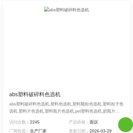
abs塑料破碎料色选机
abs塑料破碎料色选机,塑料色选机,塑料颗粒色选机,塑料粒子色
选机,塑料片色选机,塑料瓶片色选机,pet塑料色选机,奶瓶片色
选机,ps塑料板材破碎料色选机,聚苯乙烯色选机,塑料瓶片色选
访问次数：
2245
产品价格：
面议
机,塑料片分色机彩色高分辨CCD图像采集系统 采用了彩色ccd
厂商性质：
生产厂家
更新日期：
2026-03-29
图像获取系统，实现物料红、绿、蓝三种颜色信息的全面获