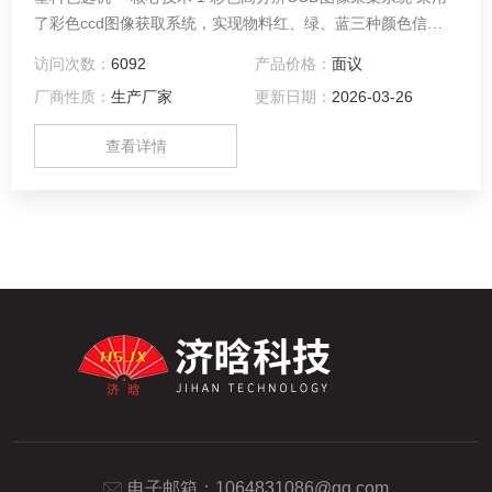
了彩色ccd图像获取系统，实现物料红、绿、蓝三种颜色信息
的全面获取，色选机具有人眼的感觉能 力，物料的选择更真
访问次数：
6092
产品价格：
面议
实，更符合要求； Z高分辨率高达0.15mm，精确识别原料细
厂商性质：
生产厂家
更新日期：
2026-03-26
小的瑕疵和斑点，高精度的镜头保证图像清晰准确。 2 灵活可
变的光源配置 带散热的led照明系统, 寿命长、能耗低、性能
查看详情
好。 不同的原料, 需要不同的光谱照
电子邮箱：
1064831086@qq.com