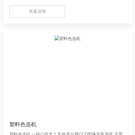
取，色选机具有人眼的感觉能 力，物料的选择更真实，更符合
查看详情
要求； Z高分辨率高达0.15mm，精确识别
塑料色选机
塑料色选机 一核心技术 1 彩色高分辨CCD图像采集系统 采用