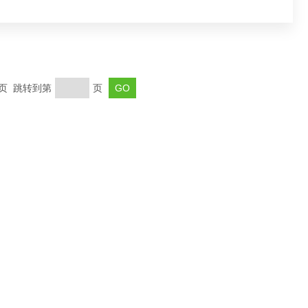
末页 跳转到第
页