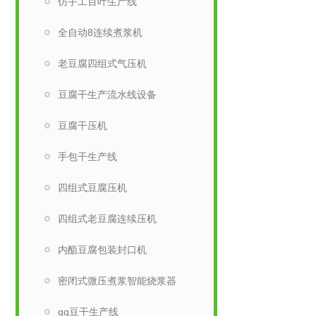
仿手工百叶生产线
全自动8连续煮浆机
老豆腐四组式气压机
豆腐干生产流水线设备
豆腐干压机
手包干生产线
四组式豆腐压机
四组式老豆腐连续压机
内酯豆腐包装封口机
密闭式微压煮浆智能烧浆器
qq豆干生产线