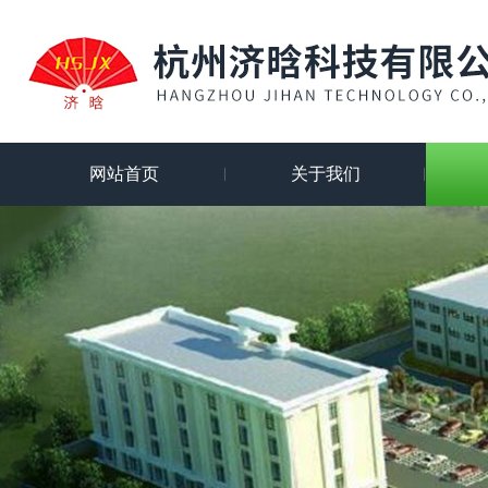
网站首页
关于我们