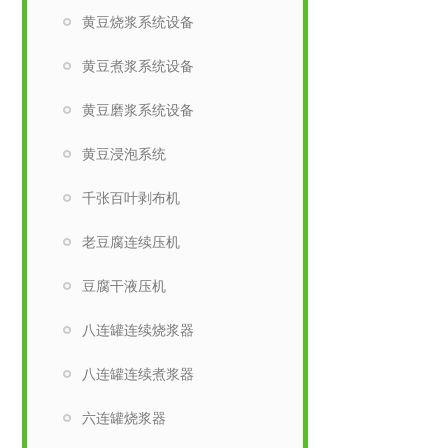
黄豆烧浆系统设备
黄豆煮浆系统设备
黄豆磨浆系统设备
黄豆浸泡系统
千张百叶剥布机
老豆腐连续压机
豆腐干液压机
八连罐连续烧浆器
八连罐连续煮浆器
六连罐烧浆器