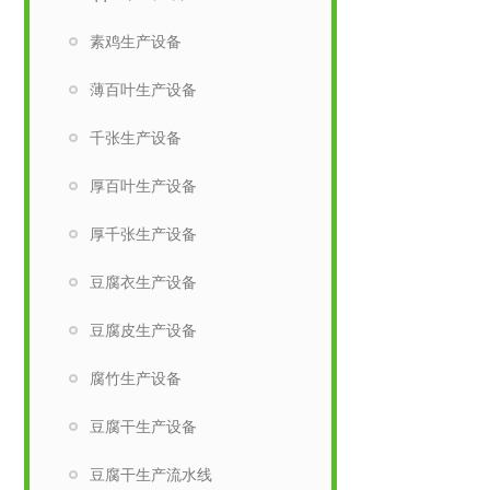
素鸡生产设备
薄百叶生产设备
千张生产设备
厚百叶生产设备
厚千张生产设备
豆腐衣生产设备
豆腐皮生产设备
腐竹生产设备
豆腐干生产设备
豆腐干生产流水线