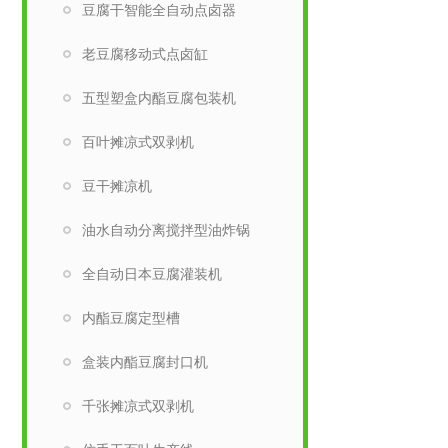
豆腐干智能全自动点卤器
老豆腐移动式点卤缸
五型塑盒内酯豆腐包装机
百叶摊凉式双剥机
豆干摊凉机
油水自动分离搅拌型油炸锅
全自动日本豆腐灌装机
内酯豆腐定型槽
盒装内酯豆腐封口机
千张摊凉式双剥机