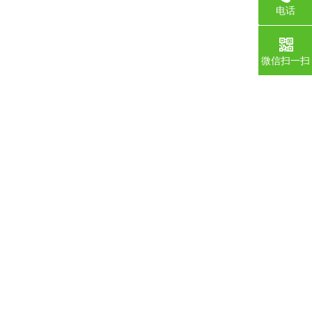
电话
0571-1
微信扫一扫