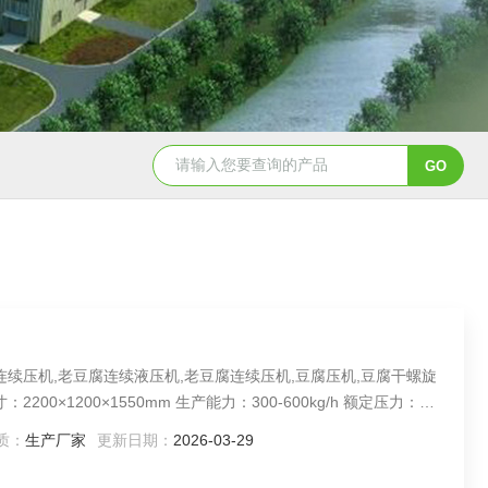
北海翅肉羹条机 肉丸机
冻肉预处理联机
连续压机,老豆腐连续液压机,老豆腐连续压机,豆腐压机,豆腐干螺旋
00×1200×1550mm 生产能力：300-600kg/h 额定压力：
5斤豆腐/1斤干豆 设备介绍：用于老豆腐生产线。利用气泵供给压缩空气
质：
生产厂家
更新日期：
2026-03-29
压力压制，提高生产