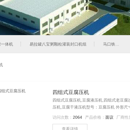
罐一体机
易拉罐八宝粥颗粒灌装封口机组
马口铁彩罐奶粉灌装封罐机组
机
四组式豆腐压机
四组式豆腐压机,豆腐液压机,四组式老豆腐
压机,豆腐干液压机型号：豆腐压机 外形尺寸：22
0.6MPa 材料：不锈钢 出品率：3-3.
访问次数：
2064
产品价格：
面议
厂商性
推动圆形气缸中的柱塞压制豆腐。启用恒定
查看详情