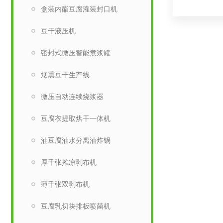
盒装内酯豆腐灌装封口机
豆干液压机
密封式微压智能煮浆罐
烟熏豆干生产线
微压自动连续烧浆器
豆腐衣提取烘干一体机
油豆腐油水分离油炸锅
厚千张摊凉剥布机
薄千张双剥布机
豆腐乳切块排板喷菌机