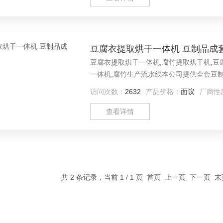
豆腐衣提取烘干一体机 豆制品成
豆腐衣提取烘干一体机,腐竹提取烘干机,豆
一体机,腐竹生产流水线本公司提供全套豆制
统 豆腐干生产线 全自动豆腐干生产线 内酯
访问次数：
2632
产品价格：
面议
厂商性
豆腐生产线 豆腐丝生产线 素鸡生产线 腐竹
查看详情
共 2 条记录，当前 1 / 1 页 首页 上一页 下一页 