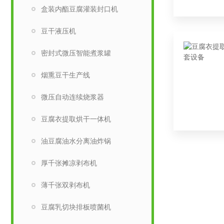
盒装内酯豆腐灌装封口机
豆干液压机
密封式微压智能煮浆罐
烟熏豆干生产线
微压自动连续烧浆器
豆腐衣提取烘干一体机
油豆腐油水分离油炸锅
厚千张摊凉剥布机
薄千张双剥布机
豆腐乳切块排板喷菌机