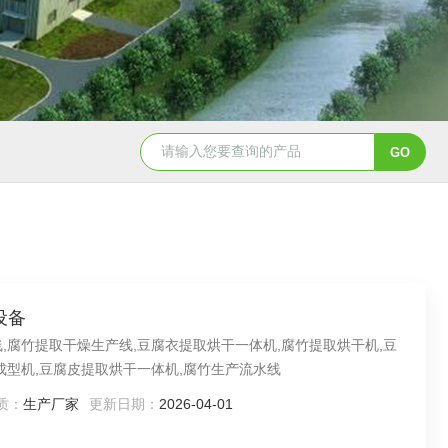
北海翅肉羹条机 肉丸机
冻肉预处理联机
设备
,腐竹提取干燥生产线,豆腐衣提取烘干一体机,腐竹提取烘干机,豆
成型机,豆腐皮提取烘干一体机,腐竹生产流水线
质：
生产厂家
更新日期：
2026-04-01