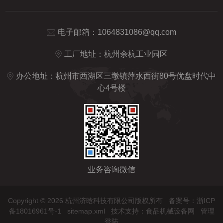
电子邮箱：
1064831086@qq.com
工厂地址：杭州余杭工业园区
办公地址：杭州市西湖区三墩镇萍水西街80号优盘时代中
心4号楼
业务咨询微信
Copyright © 2026 杭州济晗科技有限公司版权所有
备案号：浙ICP
备18016961号-1
sitemap.xml
技术支持：
食品机械设备网
管理
登陆