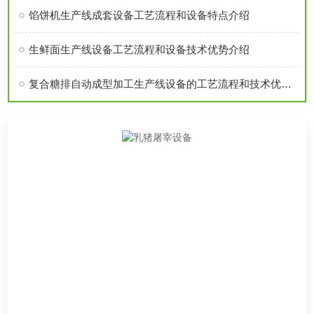
馅饼机生产线成套设备工艺流程和设备特点介绍
生鲜面生产线设备工艺流程和设备技术优势介绍
复合糖排自动成型加工生产线设备的工艺流程和技术优势特点