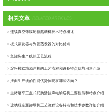
相关文章
RELATED ARTICLES
连续真空薄膜硬糖熬糖机技术特点概述
板式蒸发器与列管蒸发器的对比优点
鱼罐头生产线的工艺流程
淀粉模软糖浇注机的工艺流程和设备特点优势用途介绍
挂面生产线的性能优势体现在哪些方面？
生猪屠宰三点式托胸活挂麻电输送机主要性能和特点介绍
玻璃瓶空瓶卸垛机工艺流程设备特点和技术参数详细介绍