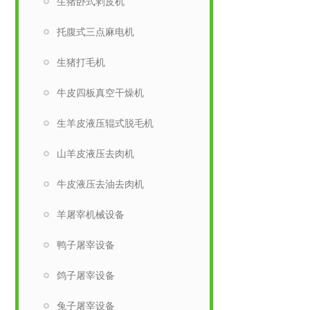
生猪卧式剥皮机
托腹式三点麻电机
生猪打毛机
牛皮四板真空干燥机
生羊皮液压辊式脱毛机
山羊皮液压去肉机
牛皮液压去油去肉机
羊屠宰机械设备
鸭子屠宰设备
鸽子屠宰设备
兔子屠宰设备