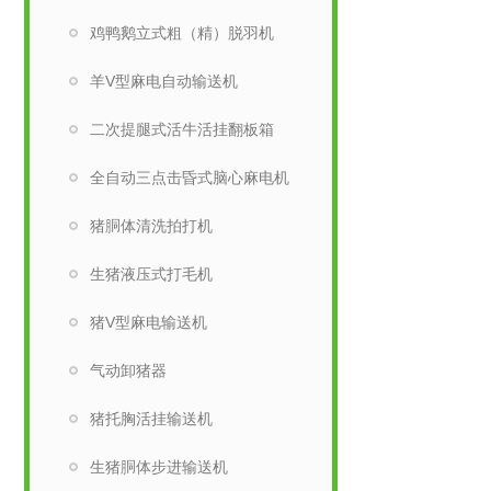
鸡鸭鹅立式粗（精）脱羽机
羊V型麻电自动输送机
二次提腿式活牛活挂翻板箱
全自动三点击昏式脑心麻电机
猪胴体清洗拍打机
生猪液压式打毛机
猪V型麻电输送机
气动卸猪器
猪托胸活挂输送机
生猪胴体步进输送机