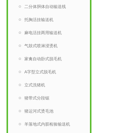
二分体胴体自动输送线
托胸活挂输送机
麻电活挂两用输送机
气鼓式喷淋浸烫机
家禽自动卧式脱毛机
A字型立式脱毛机
立式洗猪机
猪带式分段锯
猪运河式烫毛池
羊落地式内脏检验输送机