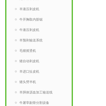
羊液压剥皮机
牛开胸取内脏锯
牛液压剥皮机
羊预剥输送系统
毛猪摇烫机
猪自动剥皮机
羊进口扯皮机
猪头劈半机
羊胴体沥血加工输送线
牛屠宰剔骨分割设备