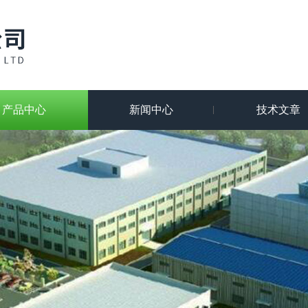
产品中心
新闻中心
技术文章