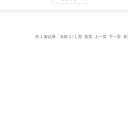
共 1 条记录，当前 1 / 1 页 首页 上一页 下一页 