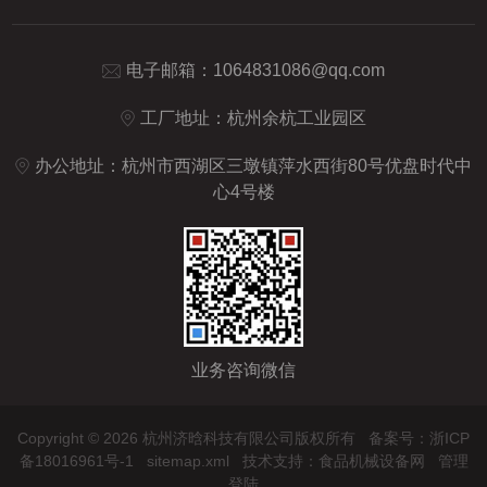
电子邮箱：
1064831086@qq.com
工厂地址：杭州余杭工业园区
办公地址：杭州市西湖区三墩镇萍水西街80号优盘时代中
心4号楼
业务咨询微信
Copyright © 2026 杭州济晗科技有限公司版权所有
备案号：浙ICP
备18016961号-1
sitemap.xml
技术支持：
食品机械设备网
管理
登陆