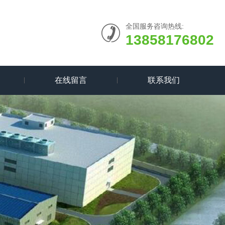
全国服务咨询热线:
13858176802
在线留言
联系我们