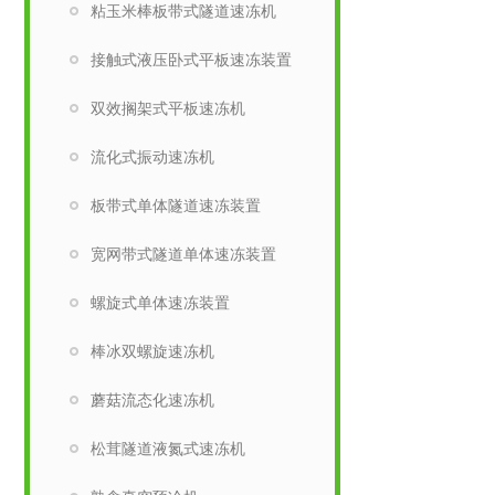
粘玉米棒板带式隧道速冻机
接触式液压卧式平板速冻装置
双效搁架式平板速冻机
流化式振动速冻机
板带式单体隧道速冻装置
宽网带式隧道单体速冻装置
螺旋式单体速冻装置
棒冰双螺旋速冻机
蘑菇流态化速冻机
松茸隧道液氮式速冻机