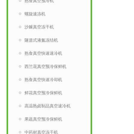
熟食真空预冷机
螺旋速冻机
沙棘真空冻干机
隧道式液氮冻结机
熟食真空快速速冷机
西兰花真空预冷保鲜机
熟食真空快速冷却机
鲜花真空预冷保鲜机
高温熟卤制品真空速冷机
果蔬真空预冷保鲜机
中药材真空冻干机