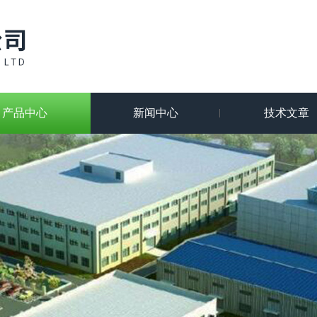
产品中心
新闻中心
技术文章