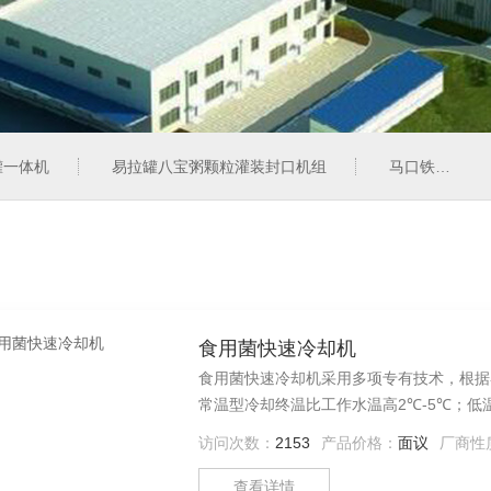
罐一体机
易拉罐八宝粥颗粒灌装封口机组
马口铁彩罐奶粉灌装封罐机组
食用菌快速冷却机
食用菌快速冷却机采用多项专有技术，根据
常温型冷却终温比工作水温高2℃-5℃；低
各种馅类（包括豆沙、菜肉馅等）、快餐、
访问次数：
2153
产品价格：
面议
厂商性
查看详情