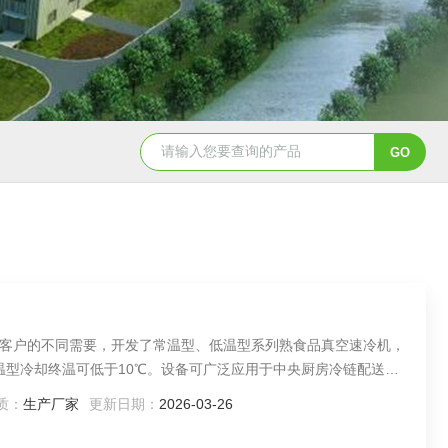
北海翅肉羹条机 肉丸机
冻肉预处理联机
客户的不同需要，开发了常温型、低温型系列熟食品真空速冷机，
温型冷却终温可低于10℃。设备可广泛应用于中央厨房冷链配送、
方便食品、休闲食品、豆制品、卤制品、糕点面包类的快速冷却。
质：
生产厂家
更新日期：
2026-03-26