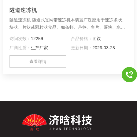
隧道速冻机
隧道速冻机 隧道式宽网带速冻机本装置广泛应用于速冻条状、
块状、片状或颗粒状食品。如条虾、芦笋、鱼片、薯块、水
饺、包子春卷、鸡块等。能采用单冻、块冻、盘冻等多种形
访问次数：
12259
产品价格：
面议
式。
厂商性质：
生产厂家
更新日期：
2026-03-25
查看详情