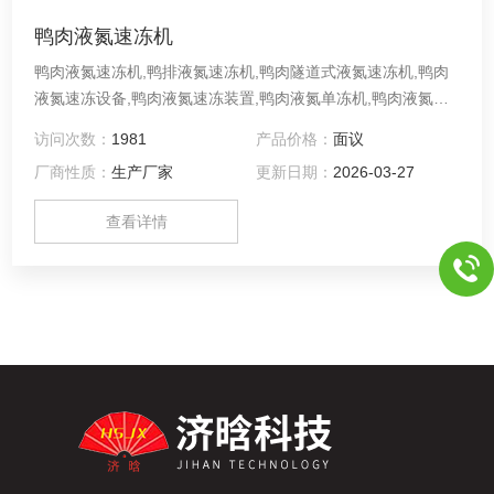
鸭肉液氮速冻机
鸭肉液氮速冻机,鸭排液氮速冻机,鸭肉隧道式液氮速冻机,鸭肉
液氮速冻设备,鸭肉液氮速冻装置,鸭肉液氮单冻机,鸭肉液氮冻
结机利用液态氮气（或二氧化碳气）在汽化过程中释放冷量，
访问次数：
1981
产品价格：
面议
实现产品的快速冻结，冻结速度极快； 采用进口温度控制器，
厂商性质：
生产厂家
更新日期：
2026-03-27
配合进口流量控制阀，实现自动调节LN2/LCO2，节约生产成
本； 全不锈钢材质制作，增设不锈钢内胆，耐低温，运行稳定
查看详情
可靠； 适用于冻结水产品、面食品、果蔬等附加值较高或有特
殊