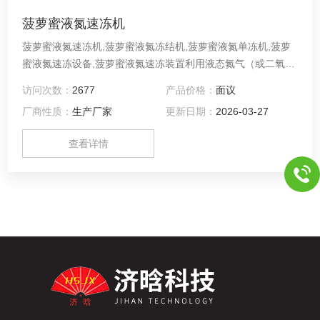
菠萝蜜液氮速冻机
菠萝蜜液氮速冻机,菠萝蜜液氮冻结机,菠萝蜜液氮单冻机,菠萝
蜜液氮速冻设备,菠萝蜜液氮速冻装置利用液态氮气（或二氧化
碳气）在汽化过程中释放冷量，实现产品的快速冻结，冻结速
访问次数：
2677
产品价格：
面议
度极快； 采用进口温度控制器，配合进口流量控制阀，实现自
厂商性质：
生产厂家
更新日期：
2026-03-27
动调节LN2/LCO2，节约生产成本； 全不锈钢材质制作，增设
不锈钢内胆，耐低温，运行稳定可靠； 适用于冻结水产品、面
查看详情
食品、果蔬等附加值较高或有特殊要求的产品。