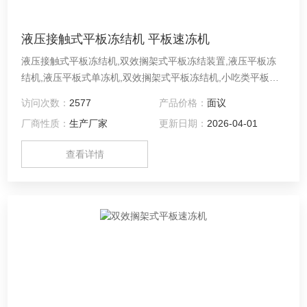
液压接触式平板冻结机 平板速冻机
液压接触式平板冻结机,双效搁架式平板冻结装置,液压平板冻
结机,液压平板式单冻机,双效搁架式平板冻结机,小吃类平板速
冻机,鱼类液压速冻平板机,水产品液压式平板冻结机 液压接触
访问次数：
2577
产品价格：
面议
平板速冻机适用于加工鱼片、鱼糜、虾、贝类等水产品及肉类
厂商性质：
生产厂家
更新日期：
2026-04-01
小包装等食品，适用不怕挤压或易于成型的食品。
查看详情