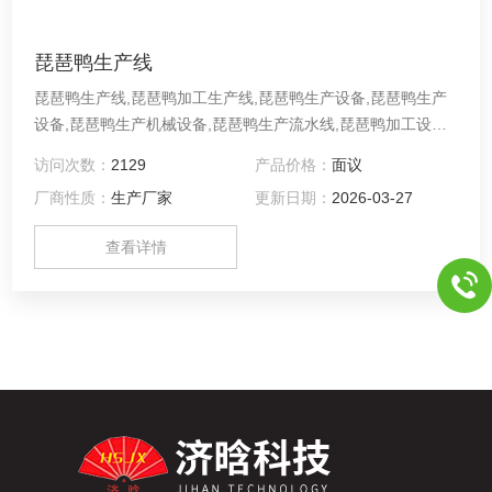
琵琶鸭生产线
琵琶鸭生产线,琵琶鸭加工生产线,琵琶鸭生产设备,琵琶鸭生产
设备,琵琶鸭生产机械设备,琵琶鸭生产流水线,琵琶鸭加工设备,
琵琶鹅生产线,琵琶鹅生产设备,琵琶鹅生产线,琵琶鹅生产机械
访问次数：
2129
产品价格：
面议
设备,琵琶鸡生产线,琵琶鸡生产设备,琵琶鸡生产线,琵琶鸡生产
厂商性质：
生产厂家
更新日期：
2026-03-27
机械设备家禽屠宰设备、肉类深加工设备、热冷干燥设备、蒸
煮油炸设备、扒鸡烧鸡生产线、输送清洗机、立式脱羽机、喷
查看详情
浸烫机等不锈钢系列产品深受用户欢迎。业务覆盖全国及朝鲜