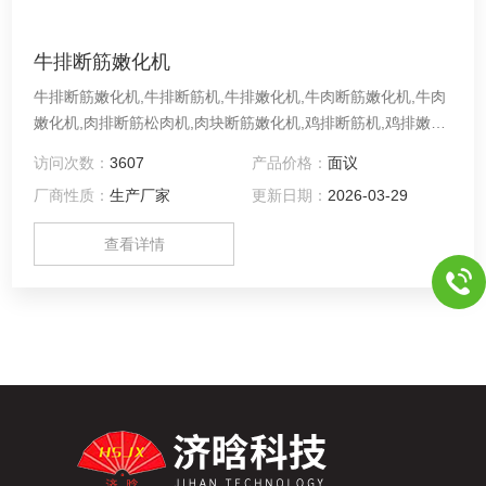
牛排断筋嫩化机
牛排断筋嫩化机,牛排断筋机,牛排嫩化机,牛肉断筋嫩化机,牛肉
嫩化机,肉排断筋松肉机,肉块断筋嫩化机,鸡排断筋机,鸡排嫩化
机,肉块断筋机,肉块断筋嫩化机,松肉机,牛排去筋嫩化机1.使用
访问次数：
3607
产品价格：
面议
于不带骨里肌，各类肉排的断筋、辗压、代替人手拍打。 2. 肉
厂商性质：
生产厂家
更新日期：
2026-03-29
会保留其初始状态，但却更加鲜嫩、多汁，就像您的顾客真正
喜欢那样 3.不锈钢机体，输送带入口设计。
查看详情