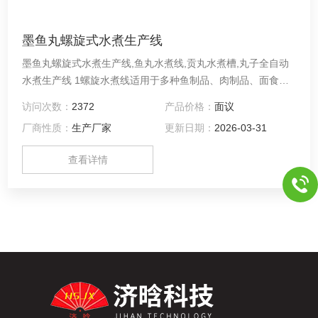
墨鱼丸螺旋式水煮生产线
墨鱼丸螺旋式水煮生产线,鱼丸水煮线,贡丸水煮槽,丸子全自动
水煮生产线 1螺旋水煮线适用于多种鱼制品、肉制品、面食等
蒸煮类产品的熟化定型； 采用大屏幕人机界面控制，操作简
访问次数：
2372
产品价格：
面议
单，直观显示产品加工过程的各个环节的实时情况； 2可输入
厂商性质：
生产厂家
更新日期：
2026-03-31
多种工艺配方，各部位动作均可根据工艺设定自动调节； 3送
料速度，水煮温度及蒸煮温度时间根据设定值自动调整，控
查看详情
制；