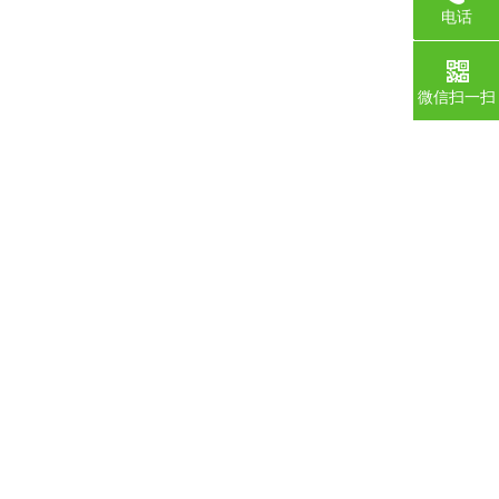
电话
0571-1
微信扫一扫