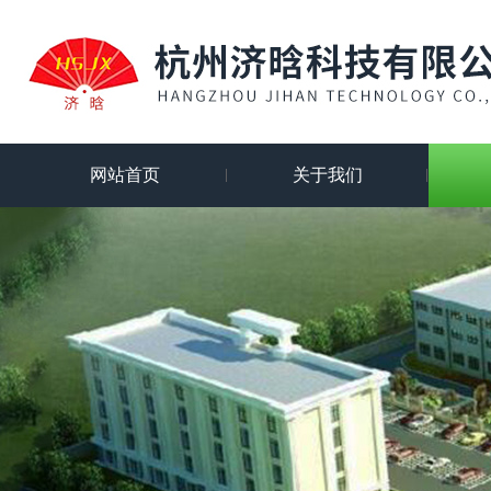
网站首页
关于我们