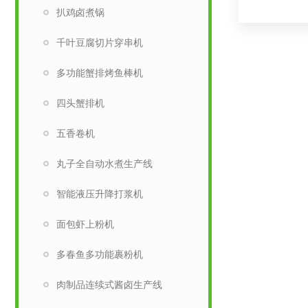
扒鸡卤煮锅
千叶豆腐切片穿串机
多功能蟹排烤鱼棒机
四头蟹排机
五香卷机
丸子全自动水煮生产线
智能液压升降打浆机
面包虾上粉机
多春鱼多功能裹粉机
肉制品连续式酱卤生产线