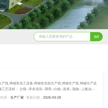
北海翅肉羹条机 肉丸机
冻肉预处理联机
生产线,烤鳗鱼加工设备,烤鳗鱼包装生产线,烤鳗生产线,烤鳗生产设
流程： 分级--宰杀清洗--调理--白烧--蒸煮--蒲烧--上酱油--
商性质：
生产厂家
更新日期：
2026-03-28