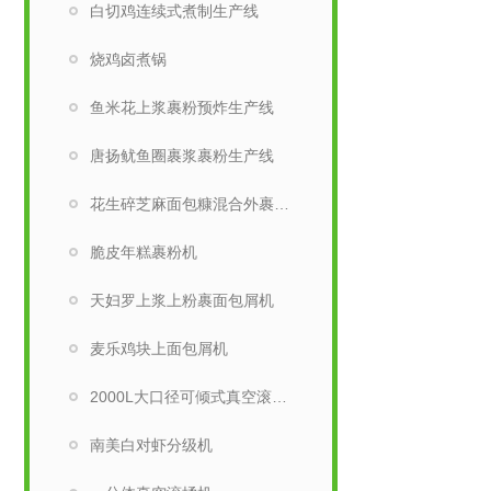
白切鸡连续式煮制生产线
烧鸡卤煮锅
鱼米花上浆裹粉预炸生产线
唐扬鱿鱼圈裹浆裹粉生产线
花生碎芝麻面包糠混合外裹涂生产线
脆皮年糕裹粉机
天妇罗上浆上粉裹面包屑机
麦乐鸡块上面包屑机
2000L大口径可倾式真空滚揉机
南美白对虾分级机