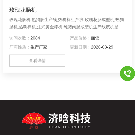
玫瑰花肠机
玫瑰花肠机,热狗肠生产线,热狗棒生产线,玫瑰花肠成型机,热狗
肠机,热狗棒机,法式黄金棒机,纯猪肉肠成型机生产线该机是红
肠、香肠、腊肠、叉烧、牛肉干、猪肉干等烘烤的设备，具有
访问次数：
2084
产品价格：
面议
耗能省、结构简单、密封性好、性能稳定、操作简易等优点。
厂商性质：
生产厂家
更新日期：
2026-03-29
生产能力：500kg/次 蒸汽压力：0.3-0.4mpa 功率：1.5kw
查看详情