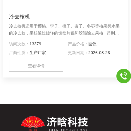
冷去核机
冷去核机适用于樱桃、李子、桃子、杏子、冬枣等核果类水果
的冷去核，果核通过旋转的齿盘片辊和胶辊除去果核 , 得到块
状果肉。 1 旋转的齿盘片破果； 2 弹性橡胶辊除核； 3 配有洗
访问次数：
13379
产品价格：
面议
核机;
厂商性质：
生产厂家
更新日期：
2026-03-26
查看详情