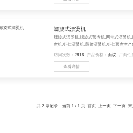
螺旋式漂烫机
螺旋式漂烫机,螺旋式预煮机,网带式漂烫机,
煮机,虾仁漂烫机,蔬菜漂烫机,虾仁预煮
推进。其两侧有蒸汽对物料直喷，达到均
访问次数：
2916
产品价格：
面议
厂商性
～３０００kg/h，按要求定制。 蒸汽压
查看详情
共 2 条记录，当前 1 / 1 页 首页 上一页 下一页 