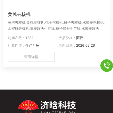
黄桃去核机
黄桃去核机,黄桃挖核机,桃子挖核机,桃子去核机,水蜜桃挖核机,
水蜜桃去核机,黄桃罐头生产线,桃子罐头生产线,水蜜桃罐头生
产线桃子从分级机出来后被送到输入装料斗，装料斗内它们可
访问次数：
7532
产品价格：
面议
以被自动单个装入运送装置上的杯体里面。随着传送装置通过
厂商性质：
生产厂家
更新日期：
2026-03-28
校位区，这些桃子由校位轮转动着，校位轮是从杯底的一个洞
中突出来的。随着桃梗位被校位轮找到，这些桃子停止转动。
查看详情
从桃梗位发现区，这些水果经过三道找缝区，在其位置上桃缝
可以对准分