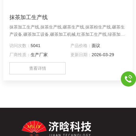
抹茶加工生产线
抹茶加工生产线,抹茶生产线,碾茶生产线,抹茶粉生产线,碾茶生
产设备,碾茶加工设备,碾茶加工机械,红茶加工生产线,绿茶加工
生产线,茶粉生产线,名优茶生产线,茶叶深加工生产流水线设备
访问次数：
5041
产品价格：
面议
碾茶流水线日加工产量2-3吨，因场地、工艺流程及自动化程度
厂商性质：
生产厂家
更新日期：
2026-03-29
等变化因数较大，无固定参数，属非标定制。
查看详情