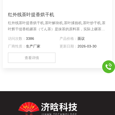
红外线茶叶提香烘干机
红外线茶叶提香烘干机,茶叶解块机,茶叶揉捻机,茶叶炒干机,茶
叶辉干缇香机碾茶（てん茶）是抹茶的原料茶，实际上碾茶是
初制蒸，抹茶是碾茶的精加工茶。道理上和煎茶差不多，简单
访问次数：
3386
产品价格：
面议
来讲区别是煎茶是要做成条形状的，要求形状好，颜色好，有
厂商性质：
生产厂家
更新日期：
2026-03-30
光泽。碾茶是要茎和叶分开的，不追求形状，不追求光泽，注
重颜色和香味。制作碾茶的原料是大棚籔北种（やぶきた）或
查看详情
奥绿（おくみどり），这些品种里面的叶绿素含量特别高，做
出来的碾茶会