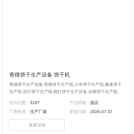
青稞饼干生产设备 饼干机
青稞饼干生产设备,青稞饼干生产线,小米饼干生产线,藜麦饼干
生产线,苏打饼干生产线,梳打饼干生产设备,杂粮饼干生产线,蔬
菜饼干生产线,韧性饼干生产线,酥性饼干生产线,夹心饼干生产
访问次数：
5187
产品价格：
面议
线,日式小圆饼生产， 青稞饼干生产工艺流程原料配制－面团
厂商性质：
生产厂家
更新日期：
2026-07-07
搅拌－产品成型－烘烤－冷却－整理—包装。
查看详情