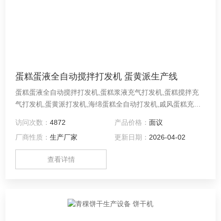
蛋糕蛋液全自动搅拌打发机 蛋黄派生产线
蛋糕蛋液全自动搅拌打发机,蛋糕浆液充气打发机,蛋糕搅拌充
气打发机,蛋黄派打发机,海绵蛋糕全自动打发机,戚风蛋糕充气
打发机,奶油自动打发机,肉松蛋糕打发机,瑞士卷蛋糕充气打发
访问次数：
4872
产品价格：
面议
机,长崎蛋糕自动打发机 蛋糕蛋液搅拌打发机在蛋糕生产过程
厂商性质：
生产厂家
更新日期：
2026-04-02
中，蛋糕浆料打发的质量决定了蛋糕产品的质量。蛋糕打发机
主要适用于海绵肉松长崎戚风奶油瑞士卷等蛋糕浆料打发，产
查看详情
能达到300-600kg/小时。