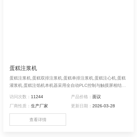
蛋糕注浆机
蛋糕注浆机,蛋糕双排注浆机,蛋糕单排注浆机,蛋糕注心机,蛋糕
灌浆机,蛋糕注馅机本机器采用全自动PLC控制与触摸屏相结
合，使其机器在操作上更加方便，机械限位装置在注浆的性能
访问次数：
11244
产品价格：
面议
及重量更加稳定，注浆的多寡可以随意调整。
厂商性质：
生产厂家
更新日期：
2026-03-28
查看详情