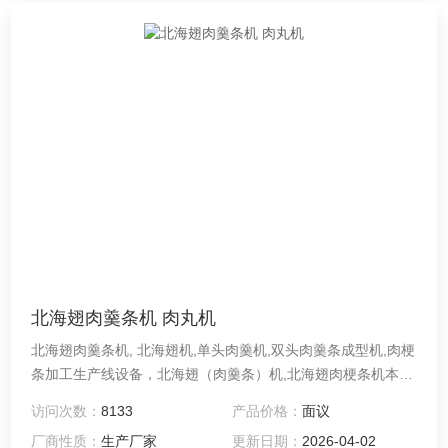
北海翅肉羹条机 肉丸机
北海翅肉羹条机, 北海翅机,单头肉羹机,双头肉羹条成型机,肉梗
条加工生产线设备，北海翅（肉羹条）机,北海翅肉梗条机本产
品采用全不锈钢结构，配合两台调速电机，可用来生产肉梗、
访问次数：
8133
产品价格：
面议
肉羹、北海翅等产品，其生产出产品形状美观、大小均匀，具
厂商性质：
生产厂家
更新日期：
2026-04-02
有高的产能，设备的运行稳定，该机设计合理、操作简单、清