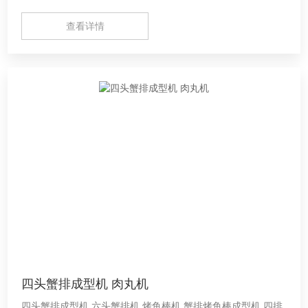
洗方便。与食品接触部件均符合国际食品卫生标准，
查看详情
四头蟹排成型机 肉丸机
四头蟹排成型机,六头蟹排机,烤鱼棒机,蟹排烤鱼棒成型机,四排