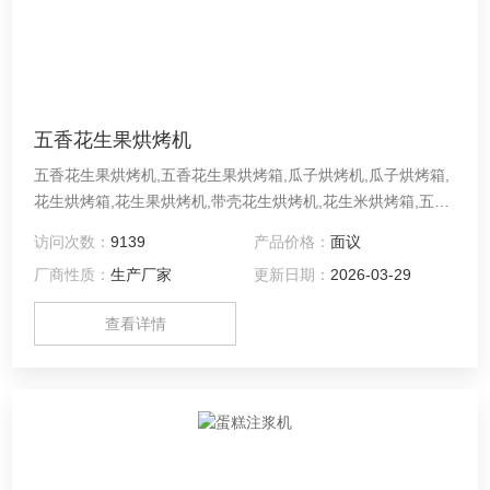
五香花生果烘烤机
五香花生果烘烤机,五香花生果烘烤箱,瓜子烘烤机,瓜子烘烤箱,
花生烘烤箱,花生果烘烤机,带壳花生烘烤机,花生米烘烤箱,五香
花生果生产线,五香花生烘烤机,原味花生鱼皮花生烘烤机,五香
访问次数：
9139
产品价格：
面议
花生米烘干设备本机适用花生、瓜子、开心果、榛子、杏仁等
厂商性质：
生产厂家
更新日期：
2026-03-29
坚果类物料的烘烤，加热可采用天然气、液化气。具备烘烤与
冷却一体，烘烤时间、速度、温度可控，可调，故障报警、烘
查看详情
烤均匀、产量高、无污染、无损伤、明火加热、口味浓香等特
点。