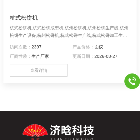
杭式松饼机
杭式松饼机,杭式松饼成型机,杭州松饼机,杭州松饼生产线,杭州
松饼生产设备,杭州松饼机,杭式松饼生产线,杭式松饼加工生产
线,杭式松饼生产设备生产线集S V - 2 0 8包馅、S V - 2 0 6压
访问次数：
2397
产品价格：
面议
花刷蛋 （凤梨酥整形）、S V - 3 0 2排盘于一体。 2 减少人
厂商性质：
生产厂家
更新日期：
2026-03-27
力，可直接配隧道炉，自动化生产。 3 整线产能： 每分钟/ 8 0
- 1 0 0粒 产品重量可调范围1 5 - 6 0克 4
查看详情