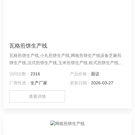
瓦格煎饼生产线
瓦格煎饼生产线,小丸煎饼生产线,网格煎饼生产线设备芝麻煎
饼生产线,法式煎饼生产线,玉米煎饼生产线,欧式煎饼生产线,小
丸煎饼生产线,网格煎饼生产线,瓦格鸡蛋酥生产线,瓦楞鸡蛋酥
访问次数：
2316
产品价格：
面议
生产线本设备采用同步注浆原理，极大的丰富了该设备生产的
厂商性质：
生产厂家
更新日期：
2026-03-27
产品种类，不仅可以生产法式煎饼，还可以根据客户的需要更
换不同的烘烤模板，生产各种口味的煎饼，同时该设备新增撒
查看详情
落机构，用户可以根据需要喷洒各种需要的原料，如花生、芝
麻等，迎合