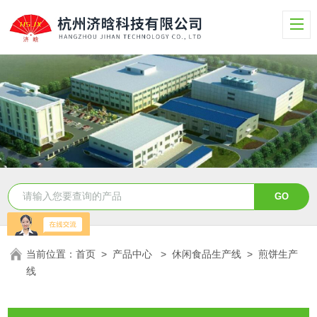
当前位置：
首页
>
产品中心
>
休闲食品生产线
>
煎饼生产
线