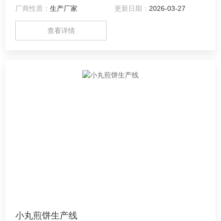
厂商性质：
生产厂家
更新日期：
2026-03-27
需要更换不同的烘烤模板，生产各种口味的煎饼，同时该设备
新增撒落机构，用户可以根据需要喷洒各种需要的原料，如花
查看详情
生、芝麻等，迎合客户的各种需要。
小丸煎饼生产线