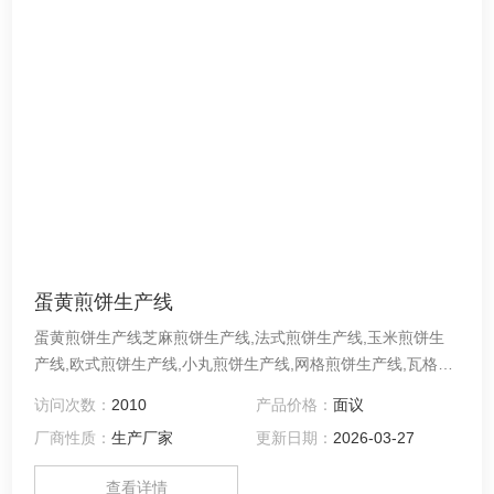
蛋黄煎饼生产线
蛋黄煎饼生产线芝麻煎饼生产线,法式煎饼生产线,玉米煎饼生
产线,欧式煎饼生产线,小丸煎饼生产线,网格煎饼生产线,瓦格鸡
蛋酥生产线,瓦楞鸡蛋酥生产线本设备采用同步注浆原理，极大
访问次数：
2010
产品价格：
面议
的丰富了该设备生产的产品种类，不仅可以生产法式煎饼，还
厂商性质：
生产厂家
更新日期：
2026-03-27
可以根据客户的需要更换不同的烘烤模板，生产各种口味的煎
饼，同时该设备新增撒落机构，用户可以根据需要喷洒各种需
查看详情