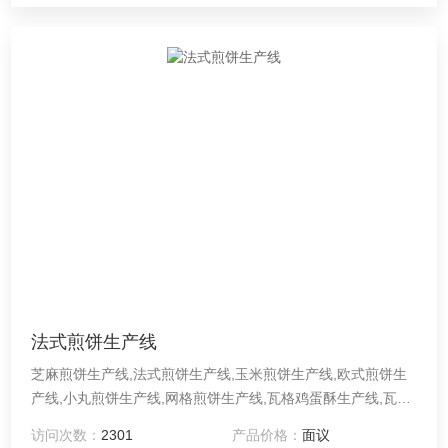
法式煎饼生产线
芝麻煎饼生产线,法式煎饼生产线,玉米煎饼生产线,欧式煎饼生
产线,小丸煎饼生产线,网格煎饼生产线,瓦格鸡蛋酥生产线,瓦楞
鸡蛋酥生产线本设备采用同步注浆原理，极大的丰富了该设备
访问次数：
2301
产品价格：
面议
生产的产品种类，不仅可以生产法式煎饼，还可以根据客户的