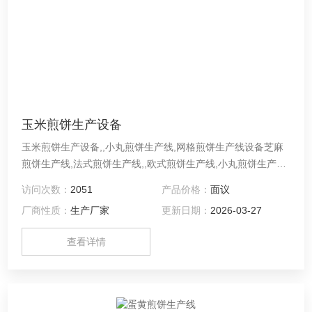
玉米煎饼生产设备
玉米煎饼生产设备,,小丸煎饼生产线,网格煎饼生产线设备芝麻
煎饼生产线,法式煎饼生产线,,欧式煎饼生产线,小丸煎饼生产线,
网格煎饼生产线,瓦格鸡蛋酥生产线,瓦楞鸡蛋酥生产线本设备
访问次数：
2051
产品价格：
面议
采用同步注浆原理，极大的丰富了该设备生产的产品种类，不
厂商性质：
生产厂家
更新日期：
2026-03-27
仅可以生产法式煎饼，还可以根据客户的需要更换不同的烘烤
模板，生产各种口味的煎饼，同时该设备新增撒落机构，用户
查看详情
可以根据需要喷洒各种需要的原料，如花生、芝麻等，迎