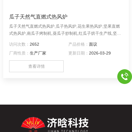
瓜子天然气直燃式热风炉
瓜子天然气直燃式热风炉,瓜子热风炉,花生果热风炉,坚果直燃
式热风炉,南瓜子烤制机,葵瓜子炒制机,红瓜子烘干生产线,坚果
烘干生产线,坚果干燥机,坚果烘烤机,瓜子炒制机,葵花籽炒制锅,
访问次数：
2652
产品价格：
面议
螺旋回流直燃式瓜子自动炒锅,自然式瓜子自动炒锅,导热油天
厂商性质：
生产厂家
更新日期：
2026-03-29
然气瓜子自动炒锅,瓜子煮锅,瓜子蒸煮锅,瓜子炒制锅,花生自动
炒锅,液套式天然气煮锅,炒制烤制锅
查看详情