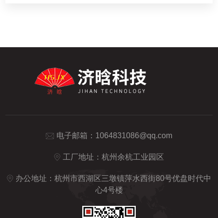
电子邮箱：
1064831086@qq.com
工厂地址：杭州余杭工业园区
办公地址：杭州市西湖区三墩镇萍水西街80号优盘时代中
心4号楼