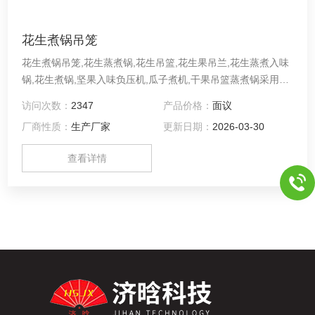
花生煮锅吊笼
花生煮锅吊笼,花生蒸煮锅,花生吊篮,花生果吊兰,花生蒸煮入味
锅,花生煮锅,坚果入味负压机,瓜子煮机,干果吊篮蒸煮锅采用不
锈钢材料制作，耐腐蚀，是加工入味花生果、瓜子的*设备。可
访问次数：
2347
产品价格：
面议
根据用户要求尺寸订做。
厂商性质：
生产厂家
更新日期：
2026-03-30
查看详情