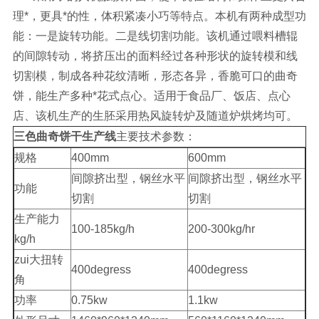
理*，更具*的性，体积紧凑小巧等特点。本机有两种成型功
能：一是旋转功能。二是线切割功能。该机通过喂料槽辊
的间隙转动，将挤压出的面料经过各种形状的旋转模和线
切割模，制成各种花纹清晰，形态各异，香脆可口的曲奇
饼，能生产多种*花式点心。适用于食品厂、饭店、点心
店、该机生产的生胚采用热风旋转炉及随道炉烘烤均可。
三色曲奇饼干生产线
主要技术参数：
规格
400mm
600mm
间隙挤出型，钢丝水平
间隙挤出型，钢丝水平
功能
切割
切割
生产能力
100-185kg/h
200-300kg/hr
kg/h
zui大扭转
400degress
400degress
角
功率
0.75kw
1.1kw